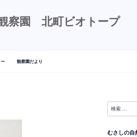
観察園 北町ビオトープ
リー
観察園だより
検
索:
むさしの自