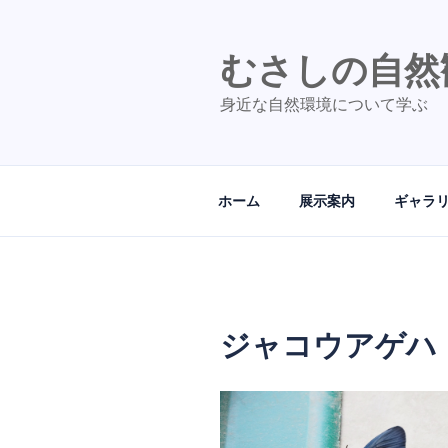
コ
ン
テ
むさしの自然
ン
身近な自然環境について学ぶ
ツ
へ
ス
キ
ホーム
展示案内
ギャラ
ッ
プ
ジャコウアゲハ