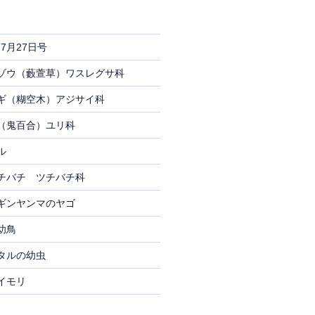
7月27日号
ゾウ（藪萱草）ワスレグサ科
ギ（糊空木）アジサイ科
（鬼百合）ユリ科
ル
チバチ ツチバチ科
ギンヤンマのヤゴ
幼鳥
タルの幼虫
イモリ