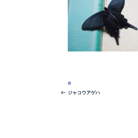
投
過
前
稿
去
ジャコウアゲハ
の
ナ
投
ビ
稿
ゲ
ー