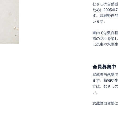
むさしの自然
ために2005
す。武蔵野自
います。
園内では数百
節の花々を楽
は昆虫や水生
会員募集中
武蔵野自然塾
ます。植物や
方は、むさし
い。
武蔵野自然塾