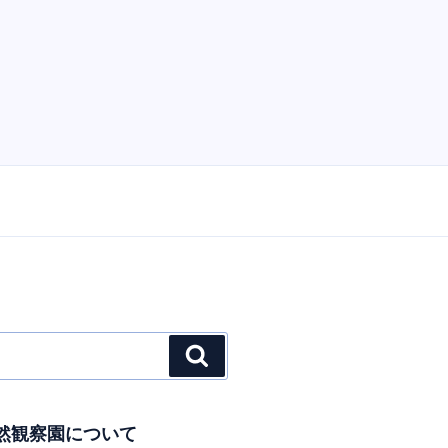
検
索
然観察園について