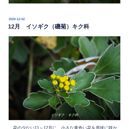
投
2020-12-02
稿
12月 イソギク（磯菊）キク科
日:
イソギク キク科
花の少ない11～12月に、小さな黄色い花を房状に咲か