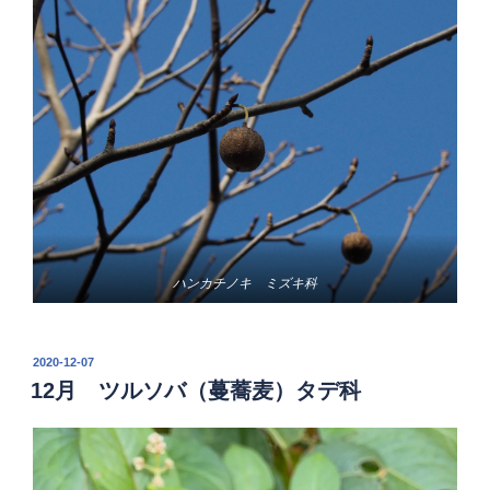
ハンカチノキ ミズキ科
投
2020-12-07
稿
12月 ツルソバ（蔓蕎麦）タデ科
日: