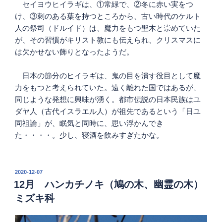
セイヨウヒイラギは、①常緑で、②冬に赤い実をつ
け、③刺のある葉を持つところから、古い時代のケルト
人の祭司（ドルイド）は、魔力をもつ聖木と崇めていた
が、その習慣がキリスト教にも伝えられ、クリスマスに
は欠かせない飾りとなったようだ。
日本の節分のヒイラギは、鬼の目を潰す役目として魔
力をもつと考えられていた。遠く離れた国ではあるが、
同じような発想に興味が湧く。都市伝説の日本民族はユ
ダヤ人（古代イスラエル人）が祖先であるという「日ユ
同祖論」が、眠気と同時に、思い浮かんでき
た・・・・。少し、寝酒を飲みすぎたかな。
投
2020-12-07
稿
12月 ハンカチノキ（鳩の木、幽霊の木）
日:
ミズキ科