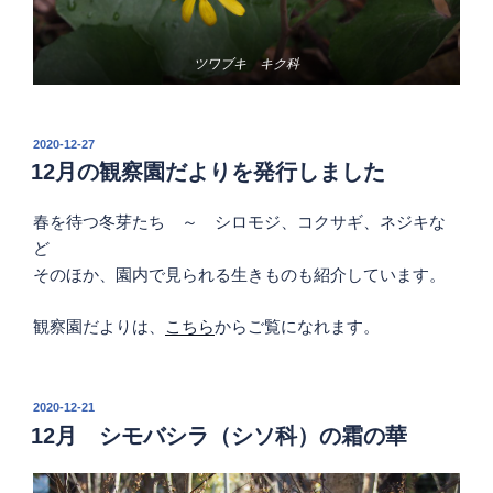
ツワブキ キク科
投
2020-12-27
稿
12月の観察園だよりを発行しました
日:
春を待つ冬芽たち ～ シロモジ、コクサギ、ネジキな
ど
そのほか、園内で見られる生きものも紹介しています。
観察園だよりは、
こちら
からご覧になれます。
投
2020-12-21
稿
12月 シモバシラ（シソ科）の霜の華
日: