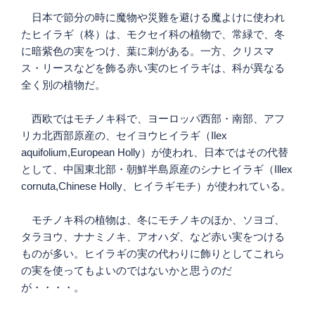
日本で節分の時に魔物や災難を避ける魔よけに使われ
たヒイラギ（柊）は、モクセイ科の植物で、常緑で、冬
に暗紫色の実をつけ、葉に刺がある。一方、クリスマ
ス・リースなどを飾る赤い実のヒイラギは、科が異なる
全く別の植物だ。
西欧ではモチノキ科で、ヨーロッパ西部・南部、アフ
リカ北西部原産の、セイヨウヒイラギ（Ilex
aquifolium,European Holly）が使われ、日本ではその代替
として、中国東北部・朝鮮半島原産のシナヒイラギ（Illex
cornuta,Chinese Holly、ヒイラギモチ）が使われている。
モチノキ科の植物は、冬にモチノキのほか、ソヨゴ、
タラヨウ、ナナミノキ、アオハダ、など赤い実をつける
ものが多い。ヒイラギの実の代わりに飾りとしてこれら
の実を使ってもよいのではないかと思うのだ
が・・・・。