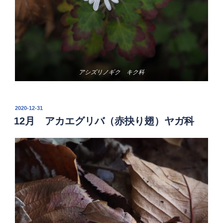
アシズリノギク キク科
投
2020-12-31
稿
12月 アカエグリバ（赤抉り翅）ヤガ科
日: