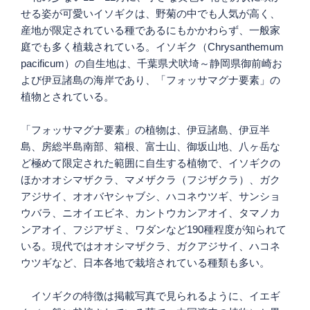
せる姿が可愛いイソギクは、野菊の中でも人気が高く、
産地が限定されている種であるにもかかわらず、一般家
庭でも多く植栽されている。イソギク（Chrysanthemum
pacificum）の自生地は、千葉県犬吠埼～静岡県御前崎お
よび伊豆諸島の海岸であり、「フォッサマグナ要素」の
植物とされている。
「フォッサマグナ要素」の植物は、伊豆諸島、伊豆半
島、房総半島南部、箱根、富士山、御坂山地、八ヶ岳な
ど極めて限定された範囲に自生する植物で、イソギクの
ほかオオシマザクラ、マメザクラ（フジザクラ）、ガク
アジサイ、オオバヤシャブシ、ハコネウツギ、サンショ
ウバラ、ニオイエビネ、カントウカンアオイ、タマノカ
ンアオイ、フジアザミ、ワダンなど190種程度が知られて
いる。現代ではオオシマザクラ、ガクアジサイ、ハコネ
ウツギなど、日本各地で栽培されている種類も多い。
イソギクの特徴は掲載写真で見られるように、イエギ