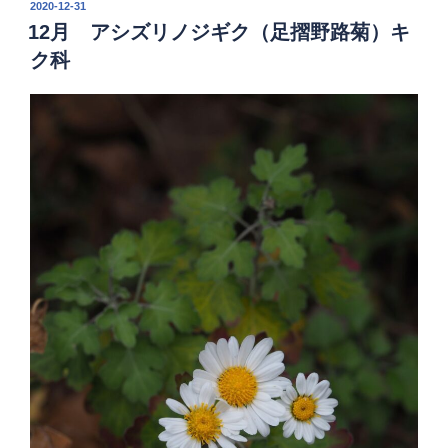
投
2020-12-31
稿
12月 アシズリノジギク（足摺野路菊）キ
日:
ク科