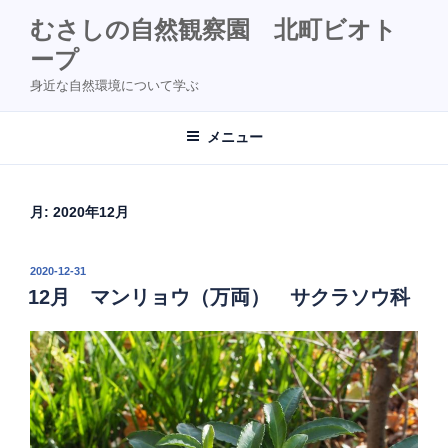
コ
むさしの自然観察園 北町ビオト
ン
ープ
テ
ン
身近な自然環境について学ぶ
ツ
へ
メニュー
ス
キ
ッ
月:
2020年12月
プ
投
2020-12-31
稿
12月 マンリョウ（万両） サクラソウ科
日: