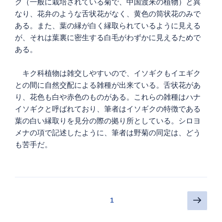
ク（一般に栽培されている菊で、中国渡来の植物）と異
なり、花弁のような舌状花がなく、黄色の筒状花のみで
ある。また、葉の縁が白く縁取られているように見える
が、それは葉裏に密生する白毛がわずかに見えるためで
ある。
キク科植物は雑交しやすいので、イソギクもイエギク
との間に自然交配による雑種が出来ている。舌状花があ
り、花色も白や赤色のものがある。これらの雑種はハナ
イソギクと呼ばれており、筆者はイソギクの特徴である
葉の白い縁取りを見分の際の拠り所としている。シロヨ
メナの項で記述したように、筆者は野菊の同定は、どう
も苦手だ。
投
次
ページ
1
の
稿