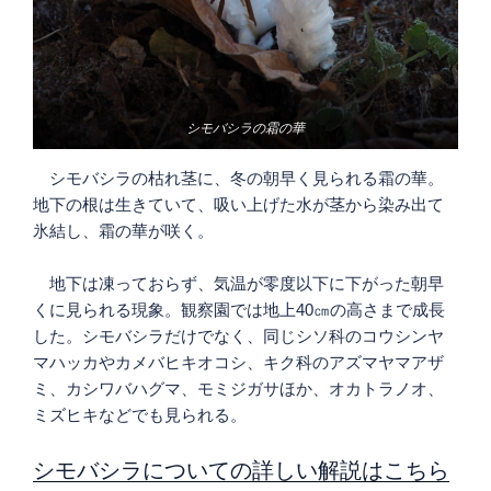
シモバシラの霜の華
シモバシラの枯れ茎に、冬の朝早く見られる霜の華。
地下の根は生きていて、吸い上げた水が茎から染み出て
氷結し、霜の華が咲く。
地下は凍っておらず、気温が零度以下に下がった朝早
くに見られる現象。観察園では地上40㎝の高さまで成長
した。シモバシラだけでなく、同じシソ科のコウシンヤ
マハッカやカメバヒキオコシ、キク科のアズマヤマアザ
ミ、カシワバハグマ、モミジガサほか、オカトラノオ、
ミズヒキなどでも見られる。
シモバシラについての詳しい解説はこちら