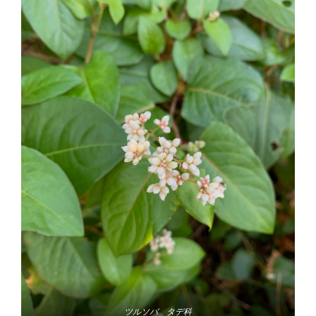
ツルソバ タデ科