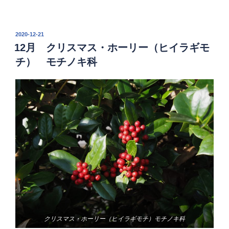
投
2020-12-21
稿
12月 クリスマス・ホーリー（ヒイラギモ
日:
チ） モチノキ科
クリスマス・ホーリー（ヒイラギモチ）モチノキ科