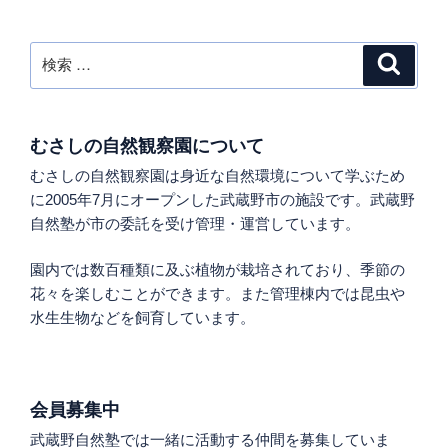
ペ
の
ー
ペ
ジ
検
検
ー
索
索:
ジ
送
り
むさしの自然観察園について
むさしの自然観察園は身近な自然環境について学ぶため
に2005年7月にオープンした武蔵野市の施設です。武蔵野
自然塾が市の委託を受け管理・運営しています。
園内では数百種類に及ぶ植物が栽培されており、季節の
花々を楽しむことができます。また管理棟内では昆虫や
水生生物などを飼育しています。
会員募集中
武蔵野自然塾では一緒に活動する仲間を募集していま