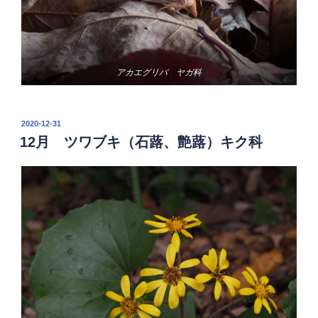
アカエグリバ ヤガ科
投
2020-12-31
稿
12月 ツワブキ（石蕗、艶蕗）キク科
日: