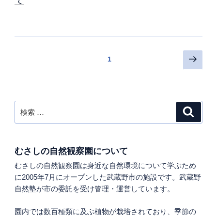
投
次
ページ
1
の
稿
ペ
の
ー
ペ
ジ
検
検
ー
索
索:
ジ
送
り
むさしの自然観察園について
むさしの自然観察園は身近な自然環境について学ぶため
に2005年7月にオープンした武蔵野市の施設です。武蔵野
自然塾が市の委託を受け管理・運営しています。
園内では数百種類に及ぶ植物が栽培されており、季節の