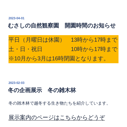
投
2023-04-01
稿
むさしの自然観察園 開園時間のお知らせ
日:
平日（月曜日は休園） 13時から17時まで
土・日・祝日 10時から17時まで
※10月から3月は16時閉園となります。
投
2023-02-03
稿
冬の企画展示 冬の雑木林
日:
冬の雑木林で越冬する生き物たちを紹介しています。
展示案内のページはこちらからどうぞ