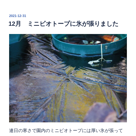
投
2021-12-31
稿
12月 ミニビオトープに氷が張りました
日:
連日の寒さで園内のミニビオトープには厚い氷が張って