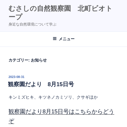
コ
むさしの自然観察園 北町ビオト
ン
ープ
テ
ン
身近な自然環境について学ぶ
ツ
へ
メニュー
ス
キ
ッ
カテゴリー:
お知らせ
プ
投
2023-08-31
稿
観察園だより 8月15日号
日:
キンミズヒキ、キツネノカミソリ、クサギほか
観察園だより8月15日号はこちらからどう
ぞ