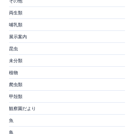
その他
両生類
哺乳類
展示案内
昆虫
未分類
植物
爬虫類
甲殻類
観察園だより
魚
鳥