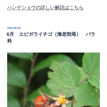
ハンゲショウの詳しい解説はこちら
投
2024-06-30
稿
6月 エビガライチゴ（海老殻苺） バラ
日:
科