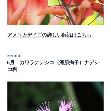
アメリカデイゴの詳しい解説はこちら
投
2024-06-30
稿
6月 カワラナデシコ（河原撫子）ナデシ
日:
コ科