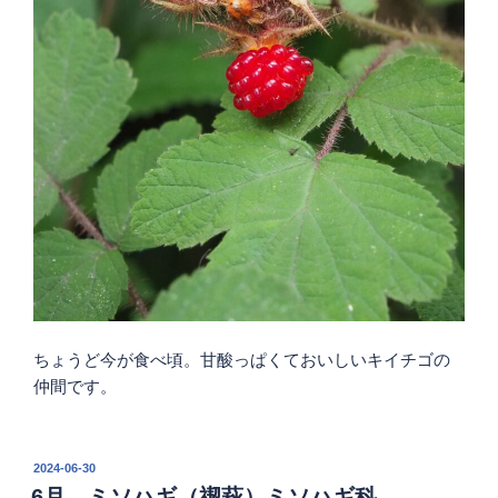
ちょうど今が食べ頃。甘酸っぱくておいしいキイチゴの
仲間です。
投
2024-06-30
稿
6月 ミソハギ（禊萩）ミソハギ科