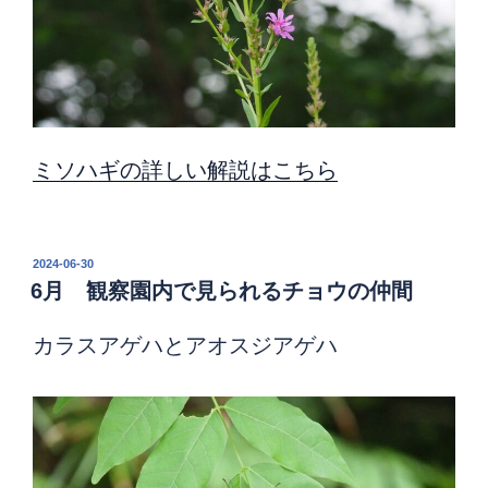
ミソハギの詳しい解説はこちら
投
2024-06-30
稿
6月 観察園内で見られるチョウの仲間
日:
カラスアゲハとアオスジアゲハ