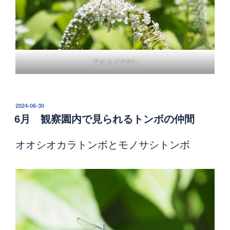
アオスジアゲハ
投
2024-06-30
稿
6月 観察園内で見られるトンボの仲間
日:
オオシオカラトンボとモノサシトンボ