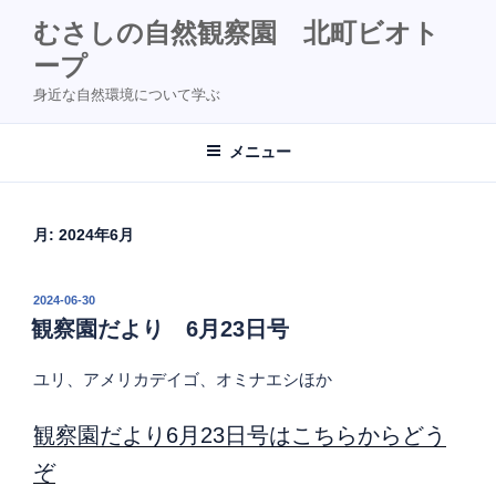
コ
むさしの自然観察園 北町ビオト
ン
ープ
テ
ン
身近な自然環境について学ぶ
ツ
へ
メニュー
ス
キ
ッ
月:
2024年6月
プ
投
2024-06-30
稿
観察園だより 6月23日号
日:
ユリ、アメリカデイゴ、オミナエシほか
観察園だより6月23日号はこちらからどう
ぞ