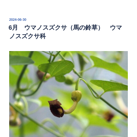
投
2024-06-30
稿
6月 ウマノスズクサ（馬の鈴草） ウマ
日:
ノスズクサ科