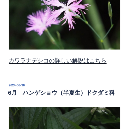
カワラナデシコの詳しい解説はこちら
投
2024-06-30
稿
6月 ハンゲショウ（半夏生）ドクダミ科
日: