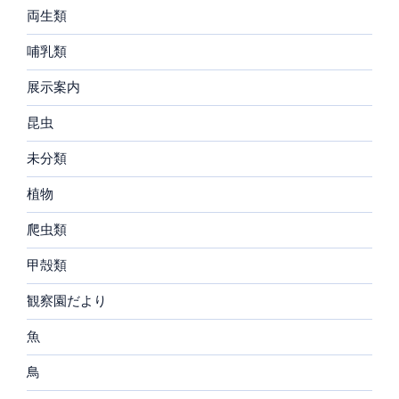
両生類
哺乳類
展示案内
昆虫
未分類
植物
爬虫類
甲殻類
観察園だより
魚
鳥