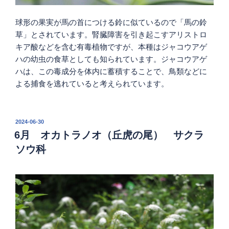
球形の果実が馬の首につける鈴に似ているので「馬の鈴
草」とされています。腎臓障害を引き起こすアリストロ
キア酸などを含む有毒植物ですが、本種はジャコウアゲ
ハの幼虫の食草としても知られています。ジャコウアゲ
ハは、この毒成分を体内に蓄積することで、鳥類などに
よる捕食を逃れていると考えられています。
投
2024-06-30
稿
6月 オカトラノオ（丘虎の尾） サクラ
日:
ソウ科