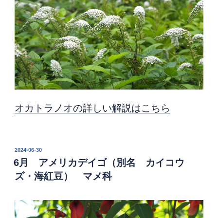
オカトラノオの詳しい解説はこちら
投
2024-06-30
稿
6月 アメリカデイゴ（別名 カイコウ
日:
ズ・海紅豆） マメ科