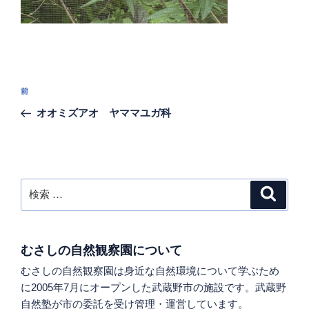
投
過
前
稿
去
オオミズアオ ヤママユガ科
ナ
の
ビ
投
稿
ゲ
ー
検
検
シ
索
索:
ョ
ン
むさしの自然観察園について
むさしの自然観察園は身近な自然環境について学ぶため
に2005年7月にオープンした武蔵野市の施設です。武蔵野
自然塾が市の委託を受け管理・運営しています。