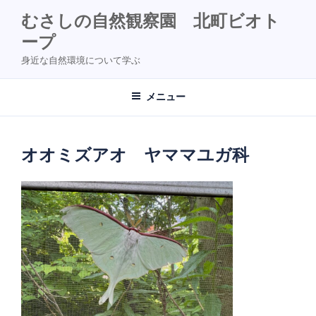
コ
むさしの自然観察園 北町ビオト
ン
ープ
テ
ン
身近な自然環境について学ぶ
ツ
へ
メニュー
ス
キ
ッ
オオミズアオ ヤママユガ科
プ