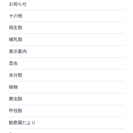
お知らせ
その他
両生類
哺乳類
展示案内
昆虫
未分類
植物
爬虫類
甲殻類
観察園だより