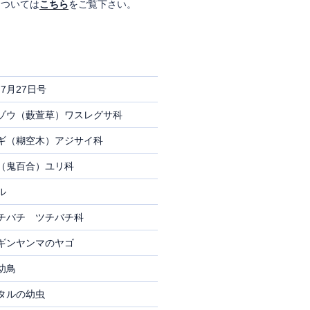
については
こちら
をご覧下さい。
7月27日号
ゾウ（藪萱草）ワスレグサ科
ギ（糊空木）アジサイ科
（鬼百合）ユリ科
ル
チバチ ツチバチ科
ギンヤンマのヤゴ
幼鳥
タルの幼虫