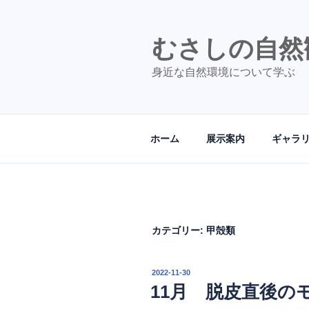
コ
ン
テ
むさしの自然
ン
身近な自然環境について学ぶ
ツ
へ
ス
キ
ホーム
展示案内
ギャラ
ッ
プ
カテゴリー:
甲殻類
投
2022-11-30
稿
11月 脱皮直後の
日: