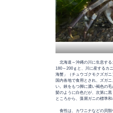
北海道～沖縄の川に生息するカ
180～200ｇと、川に産する
海蟹」（チュウゴクモクズガニ
国内各地で食用とされ、ズガニ
い。鋏をもつ脚に濃い褐色の毛
髪のように白色だが、次第に黒
ところから、藻屑ガニの標準和
食性は、カワニナなどの貝類