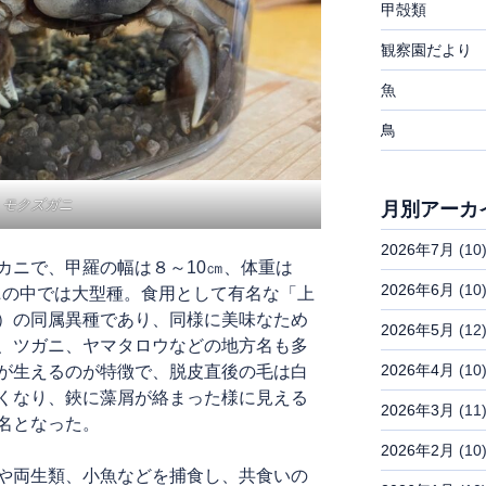
甲殻類
観察園だより
魚
鳥
モクズガニ
月別アーカ
2026年7月
(10
ニで、甲羅の幅は８～10㎝、体重は
2026年6月
(10
カニの中では大型種。食用として有名な「上
）の同属異種であり、同様に美味なため
2026年5月
(12
、ツガニ、ヤマタロウなどの地方名も多
2026年4月
(10
が生えるのが特徴で、脱皮直後の毛は白
くなり、鋏に藻屑が絡まった様に見える
2026年3月
(11
名となった。
2026年2月
(10
や両生類、小魚などを捕食し、共食いの