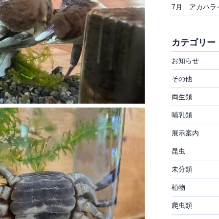
7月 アカハラ
カテゴリー
お知らせ
その他
両生類
哺乳類
展示案内
昆虫
未分類
植物
爬虫類