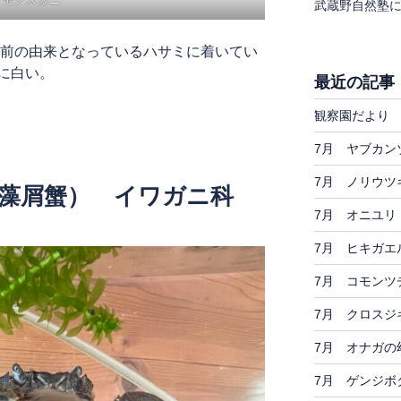
武蔵野自然塾
名前の由来となっているハサミに着いてい
に白い。
最近の記事
観察園だより 
7月 ヤブカン
7月 ノリウツ
（藻屑蟹） イワガニ科
7月 オニユリ
7月 ヒキガエ
7月 コモンツ
7月 クロスジ
7月 オナガの
7月 ゲンジボ