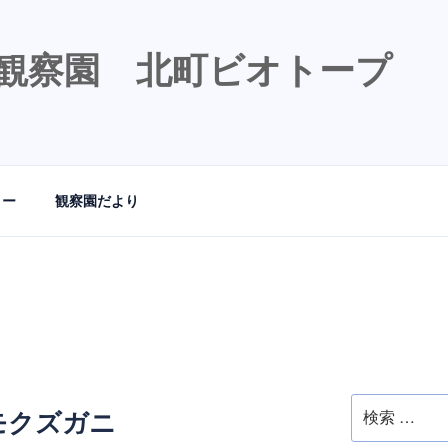
観察園 北町ビオトープ
リー
観察園だより
検
モクズガニ
索: