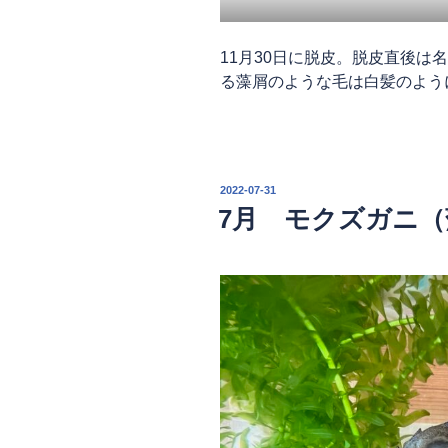
11月30日に脱皮。脱皮直後は
る藻屑のような毛は白髪のよう
投
2022-07-31
稿
7月 モクズガニ
日: