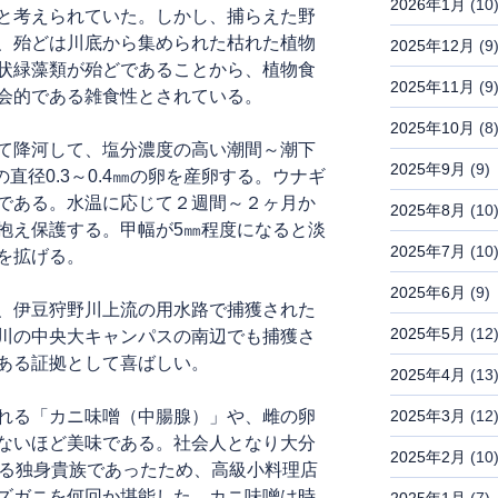
2026年1月
(10
と考えられていた。しかし、捕らえた野
、殆どは川底から集められた枯れた植物
2025年12月
(9
状緑藻類が殆どであることから、植物食
2025年11月
(9
会的である雑食性とされている。
2025年10月
(8
て降河して、塩分濃度の高い潮間～潮下
2025年9月
(9)
の直径0.3～0.4㎜の卵を産卵する。ウナギ
である。水温に応じて２週間～２ヶ月か
2025年8月
(10
抱え保護する。甲幅が5㎜程度になると淡
2025年7月
(10
を拡げる。
2025年6月
(9)
、伊豆狩野川上流の用水路で捕獲された
2025年5月
(12
川の中央大キャンパスの南辺でも捕獲さ
ある証拠として喜ばしい。
2025年4月
(13
れる「カニ味噌（中腸腺）」や、雌の卵
2025年3月
(12
ないほど美味である。社会人となり大分
2025年2月
(10
ゆる独身貴族であったため、高級小料理店
ズガニを何回か堪能した。カニ味噌は時
2025年1月
(7)