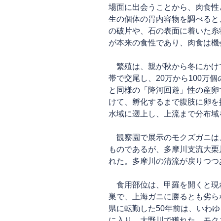
場面に出会うことから、肉食性
生の個体の胃内容物を調べると
の破片や、石の表面に着いた糸
が本来の食性であり、肉食は機
繁殖は、親が秋から冬にかけ
帯で交尾し、20万から100万個
と同様の「降河回遊」性の産卵
けて、孵化するまで腹肢に卵を
水域に遡上し、上流まで分布域
観察園で展示のモクズガニは
ものであるが、多摩川支流大栗
れた。多摩川の清流が戻りつつ
食用部位は、甲羅を開くと現
巣で、上海ガニに勝るとも劣ら
県に転勤した50年前は、いわ
に入り、大野川で獲れた、モク