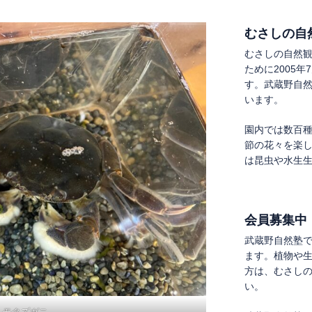
むさしの自
むさしの自然
ために2005
す。武蔵野自
います。
園内では数百
節の花々を楽
は昆虫や水生
会員募集中
武蔵野自然塾
ます。植物や
方は、むさし
い。
モクズガニ