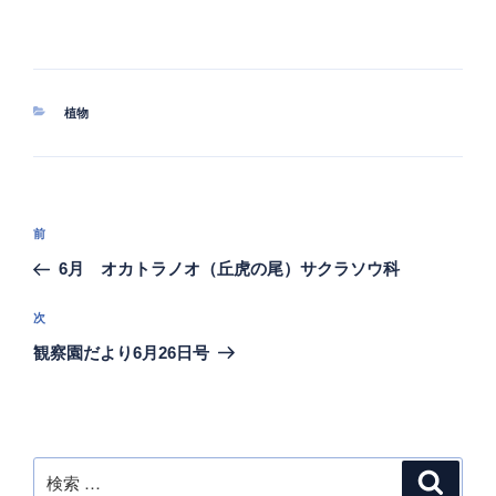
カ
植物
テ
ゴ
リ
ー
投
過
前
稿
去
6月 オカトラノオ（丘虎の尾）サクラソウ科
ナ
の
ビ
投
次
次
稿
ゲ
の
観察園だより6月26日号
投
ー
稿
シ
ョ
ン
検
検
索
索: