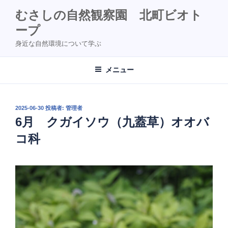
コ
むさしの自然観察園 北町ビオト
ン
ープ
テ
ン
身近な自然環境について学ぶ
ツ
へ
メニュー
ス
キ
ッ
投
2025-06-30
投稿者:
管理者
プ
稿
6月 クガイソウ（九蓋草）オオバ
日:
コ科