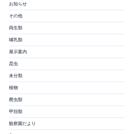
お知らせ
その他
両生類
哺乳類
展示案内
昆虫
未分類
植物
爬虫類
甲殻類
観察園だより