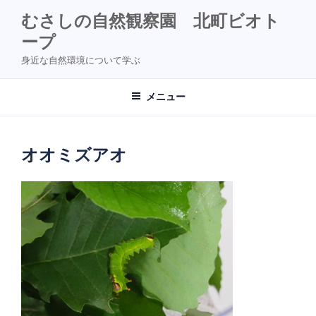
コ
むさしの自然観察園 北町ビオト
ン
ープ
テ
ン
身近な自然環境について学ぶ
ツ
へ
メニュー
ス
キ
ッ
オオミズアオ
プ