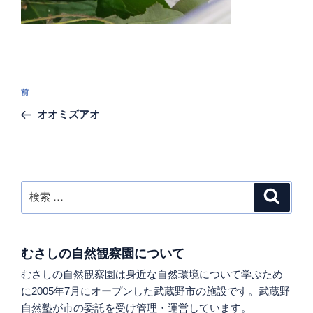
投
過
前
稿
去
オオミズアオ
ナ
の
ビ
投
稿
ゲ
ー
検
検
シ
索
索:
ョ
ン
むさしの自然観察園について
むさしの自然観察園は身近な自然環境について学ぶため
に2005年7月にオープンした武蔵野市の施設です。武蔵野
自然塾が市の委託を受け管理・運営しています。