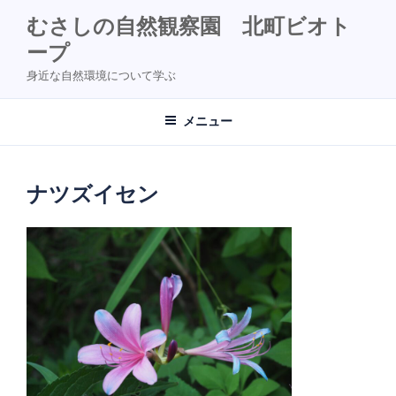
コ
むさしの自然観察園 北町ビオト
ン
ープ
テ
ン
身近な自然環境について学ぶ
ツ
へ
メニュー
ス
キ
ッ
ナツズイセン
プ