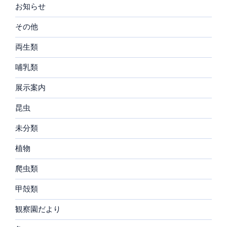
お知らせ
その他
両生類
哺乳類
展示案内
昆虫
未分類
植物
爬虫類
甲殻類
観察園だより