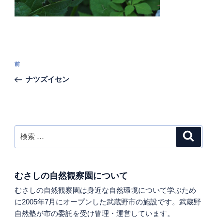
投
過
前
稿
去
ナツズイセン
ナ
の
ビ
投
稿
ゲ
ー
検
検
シ
索
索:
ョ
ン
むさしの自然観察園について
むさしの自然観察園は身近な自然環境について学ぶため
に2005年7月にオープンした武蔵野市の施設です。武蔵野
自然塾が市の委託を受け管理・運営しています。