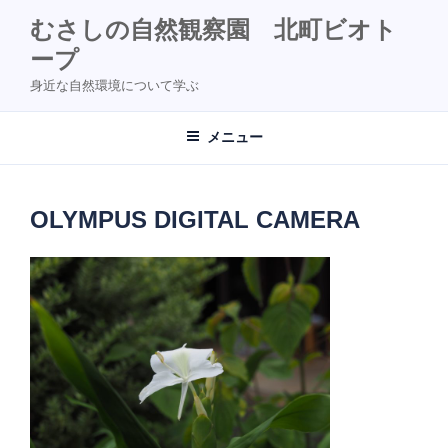
コ
むさしの自然観察園 北町ビオト
ン
ープ
テ
ン
身近な自然環境について学ぶ
ツ
へ
メニュー
ス
キ
ッ
OLYMPUS DIGITAL CAMERA
プ