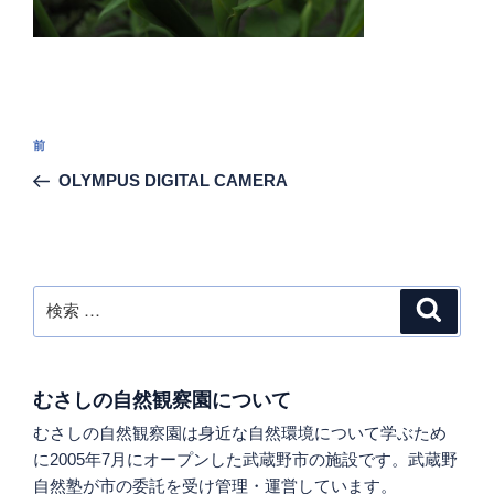
投
過
前
稿
去
OLYMPUS DIGITAL CAMERA
ナ
の
ビ
投
稿
ゲ
ー
検
検
シ
索
索:
ョ
ン
むさしの自然観察園について
むさしの自然観察園は身近な自然環境について学ぶため
に2005年7月にオープンした武蔵野市の施設です。武蔵野
自然塾が市の委託を受け管理・運営しています。