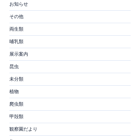
お知らせ
その他
両生類
哺乳類
展示案内
昆虫
未分類
植物
爬虫類
甲殻類
観察園だより