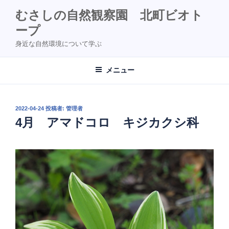
コ
むさしの自然観察園 北町ビオト
ン
ープ
テ
ン
身近な自然環境について学ぶ
ツ
へ
メニュー
ス
キ
ッ
投
2022-04-24
投稿者:
管理者
プ
稿
4月 アマドコロ キジカクシ科
日: