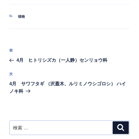
カ
植物
テ
ゴ
リ
ー
投
過
前
稿
去
4月 ヒトリシズカ（一人静）センリョウ科
ナ
の
ビ
投
次
次
稿
ゲ
の
4月 サワフタギ （沢蓋木、ルリミノウシゴロシ） ハイ
投
ー
ノキ科
稿
シ
ョ
ン
検
検
索
索: