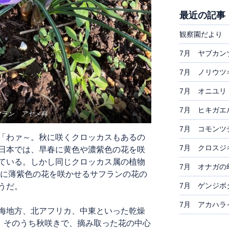
最近の記事
観察園だより 
7月 ヤブカン
7月 ノリウツ
7月 オニユリ
7月 ヒキガエ
フラン アヤメ科
7月 コモンツ
「わァ～。秋に咲くクロッカスもあるの
7月 クロスジ
日本では、早春に黄色や濃紫色の花を咲
ている。しかし同じクロッカス属の植物
7月 オナガの
月に薄紫色の花を咲かせるサフランの花の
7月 ゲンジボ
うだ。
7月 アカハラ
海地方、北アフリカ、中東といった乾燥
る。そのうち秋咲きで、摘み取った花の中心