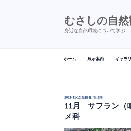
コ
ン
テ
むさしの自然
ン
身近な自然環境について学ぶ
ツ
へ
ス
キ
ホーム
展示案内
ギャラ
ッ
プ
投
2021-11-12
投稿者:
管理者
稿
11月 サフラン（
日:
メ科