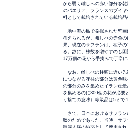
から覗く雌しべの赤い部分を乾
のパエリア、フランスのブイヤ
料として栽培されている栽培品
地中海の島で発掘された壁画
考えられるが、雌しべの赤色の
果、現在のサフランは、種子の
る。故に、株数を増やすのも困
17万個の花から手摘みで丁寧
なお、雌しべの柱頭に近い先
につながる花柱の部分は黄色味
の部分のみを集めたイラン産最
を集めるのに300個の花が必
り捨ての意味）等級品は5ｇで
さて、日本におけるサフラン
取のためであった。当時、サフ
種婦人病の妙薬として使用され