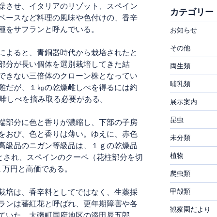
燥させ、イタリアのリゾット、スペイン
カテゴリー
ベースなど料理の風味や色付けの、香辛
種をサフランと呼んでいる。
お知らせ
その他
によると、青銅器時代から栽培されたと
部分が長い個体を選別栽培してきた結
両生類
できない三倍体のクローン株となってい
哺乳類
難だが、１㎏の乾燥雌しべを得るには約
に雌しべを摘み取る必要がある。
展示案内
昆虫
端部分に色と香りが濃縮し、下部の子房
をおび、色と香りは薄い。ゆえに、赤色
未分類
高級品のニガン等級品は、１ｇの乾燥品
植物
要とされ、スペインのクーペ（花柱部分を切
１万円と高価である。
爬虫類
甲殻類
栽培は、香辛料としてではなく、生薬採
ランは蕃紅花と呼ばれ、更年期障害や各
観察園だより
ていた。大磯町国府地区の添田辰五郎