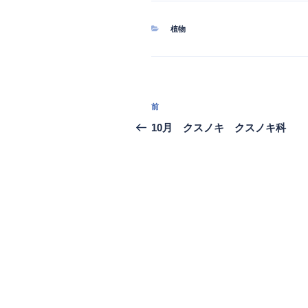
カ
植物
テ
ゴ
リ
ー
投
過
前
稿
去
10月 クスノキ クスノキ科
の
ナ
投
ビ
稿
ゲ
ー
シ
ョ
ン