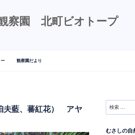
観察園 北町ビオトープ
リー
観察園だより
検
咱夫藍、蕃紅花） アヤ
索:
むさしの自