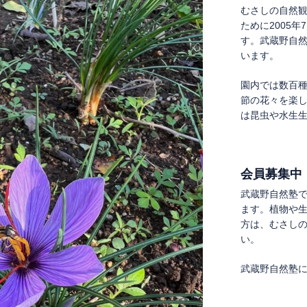
むさしの自然
ために2005
す。武蔵野自
います。
園内では数百
節の花々を楽
は昆虫や水生
会員募集中
武蔵野自然塾
ます。植物や
方は、むさし
い。
武蔵野自然塾