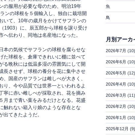
ンの服用が必要な母のため、明治19年
魚
フランの球根を５個輸入し、独自に栽培開
鳥
おいて、10年の歳月をかけてサフランの
（1903）に、辰五郎から球根を譲り受け
市へ伝わり、同地は名産地になった。
月別アーカ
日本の気候でサフランの球根を腐らせな
2026年7月
(10
げた球根を、倉庫できれいに棚に並べて
2026年6月
(10
がる晩秋には低温多湿の雰囲気にして開
成長させず、球根の養分を花に集中させ
2026年5月
(12
め、国産のサフランは雌しべが大きく、
2026年4月
(10
おり、今や品質では世界一といわれるよ
丁寧に赤い雌しべが採取され、花を摘み
2026年3月
(11
５月まで青い葉をみるだけとなる。花盛
2026年2月
(10
に触れない箱入り娘のような存在とな
が出てきたようだ。
2026年1月
(10
2025年12月
(9