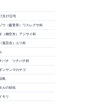
7月27日号
ゾウ（藪萱草）ワスレグサ科
ギ（糊空木）アジサイ科
（鬼百合）ユリ科
ル
チバチ ツチバチ科
ギンヤンマのヤゴ
幼鳥
タルの幼虫
イモリ