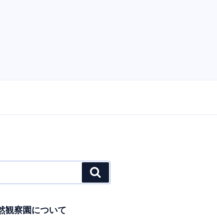
検
索
然観察園について