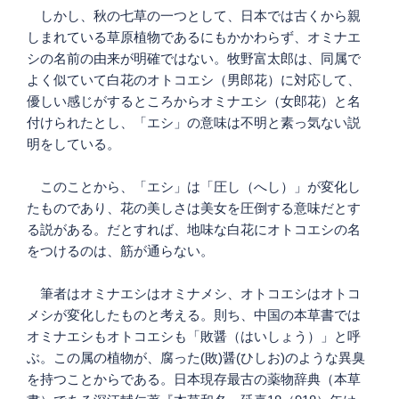
しかし、秋の七草の一つとして、日本では古くから親
しまれている草原植物であるにもかかわらず、オミナエ
シの名前の由来が明確ではない。牧野富太郎は、同属で
よく似ていて白花のオトコエシ（男郎花）に対応して、
優しい感じがするところからオミナエシ（女郎花）と名
付けられたとし、「エシ」の意味は不明と素っ気ない説
明をしている。
このことから、「エシ」は「圧し（へし）」が変化し
たものであり、花の美しさは美女を圧倒する意味だとす
る説がある。だとすれば、地味な白花にオトコエシの名
をつけるのは、筋が通らない。
筆者はオミナエシはオミナメシ、オトコエシはオトコ
メシが変化したものと考える。則ち、中国の本草書では
オミナエシもオトコエシも「敗醤（はいしょう）」と呼
ぶ。この属の植物が、腐った(敗)醤(ひしお)のような異臭
を持つことからである。日本現存最古の薬物辞典（本草