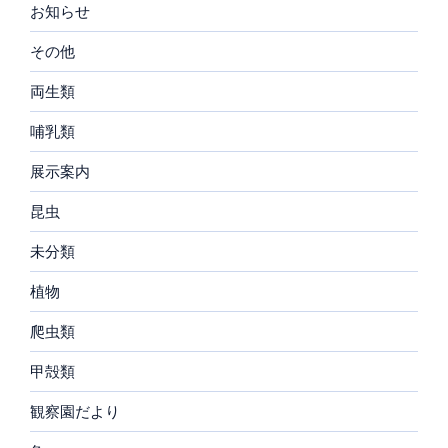
お知らせ
その他
両生類
哺乳類
展示案内
昆虫
未分類
植物
爬虫類
甲殻類
観察園だより