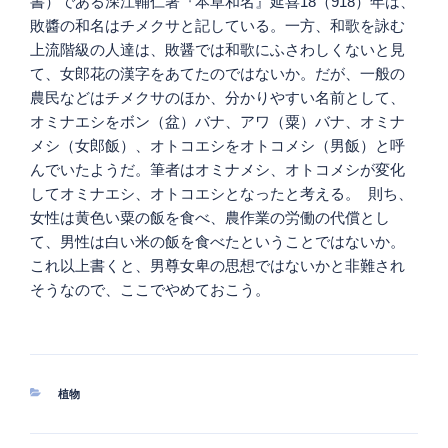
書）である深江輔仁著『本草和名』延喜18（918）年は、
敗醬の和名はチメクサと記している。一方、和歌を詠む
上流階級の人達は、敗醤では和歌にふさわしくないと見
て、女郎花の漢字をあてたのではないか。だが、一般の
農民などはチメクサのほか、分かりやすい名前として、
オミナエシをボン（盆）バナ、アワ（粟）バナ、オミナ
メシ（女郎飯）、オトコエシをオトコメシ（男飯）と呼
んでいたようだ。筆者はオミナメシ、オトコメシが変化
してオミナエシ、オトコエシとなったと考える。 則ち、
女性は黄色い粟の飯を食べ、農作業の労働の代償とし
て、男性は白い米の飯を食べたということではないか。
これ以上書くと、男尊女卑の思想ではないかと非難され
そうなので、ここでやめておこう。
カ
植物
テ
ゴ
リ