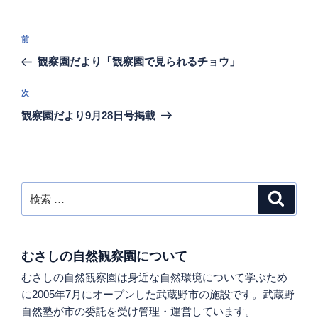
ー
投
過
前
稿
去
観察園だより「観察園で見られるチョウ」
ナ
の
ビ
投
次
次
稿
ゲ
の
観察園だより9月28日号掲載
投
ー
稿
シ
ョ
ン
検
検
索
索:
むさしの自然観察園について
むさしの自然観察園は身近な自然環境について学ぶため
に2005年7月にオープンした武蔵野市の施設です。武蔵野
自然塾が市の委託を受け管理・運営しています。