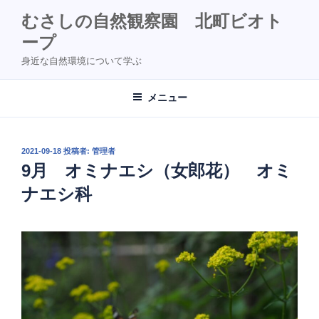
コ
むさしの自然観察園 北町ビオト
ン
ープ
テ
ン
身近な自然環境について学ぶ
ツ
へ
メニュー
ス
キ
ッ
投
2021-09-18
投稿者:
管理者
プ
稿
9月 オミナエシ（女郎花） オミ
日:
ナエシ科