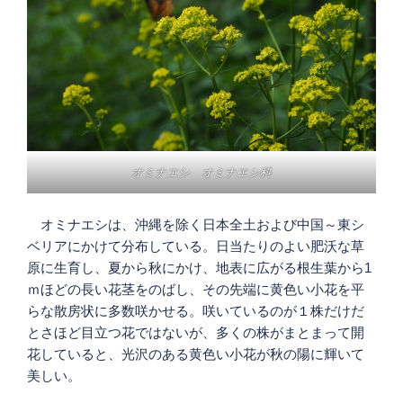
オミナエシ オミナエシ科
オミナエシは、沖縄を除く日本全土および中国～東シ
ベリアにかけて分布している。日当たりのよい肥沃な草
原に生育し、夏から秋にかけ、地表に広がる根生葉から1
ｍほどの長い花茎をのばし、その先端に黄色い小花を平
らな散房状に多数咲かせる。咲いているのが１株だけだ
とさほど目立つ花ではないが、多くの株がまとまって開
花していると、光沢のある黄色い小花が秋の陽に輝いて
美しい。