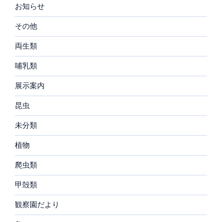
お知らせ
その他
両生類
哺乳類
展示案内
昆虫
未分類
植物
爬虫類
甲殻類
観察園だより