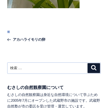
投
過
前
稿
去
アカハライモリの卵
ナ
の
ビ
投
稿
ゲ
ー
検
検
シ
索
索:
ョ
ン
むさしの自然観察園について
むさしの自然観察園は身近な自然環境について学ぶため
に2005年7月にオープンした武蔵野市の施設です。武蔵野
自然塾が市の委託を受け管理・運営しています。