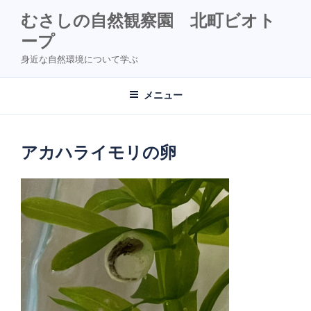
コ
むさしの自然観察園 北町ビオト
ン
ープ
テ
ン
身近な自然環境について学ぶ
ツ
へ
メニュー
ス
キ
ッ
アカハライモリの卵
プ