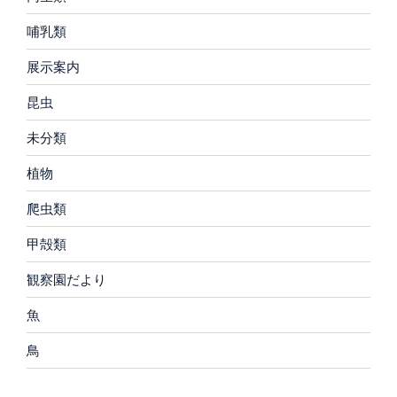
哺乳類
展示案内
昆虫
未分類
植物
爬虫類
甲殻類
観察園だより
魚
鳥