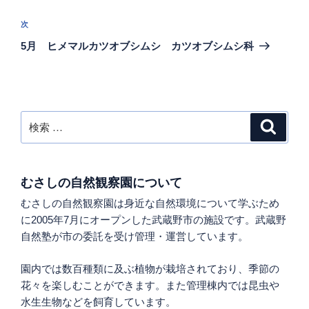
ナ
の
ビ
投
次
次
稿
ゲ
の
5月 ヒメマルカツオブシムシ カツオブシムシ科
投
ー
稿
シ
ョ
ン
検
検
索
索:
むさしの自然観察園について
むさしの自然観察園は身近な自然環境について学ぶため
に2005年7月にオープンした武蔵野市の施設です。武蔵野
自然塾が市の委託を受け管理・運営しています。
園内では数百種類に及ぶ植物が栽培されており、季節の
花々を楽しむことができます。また管理棟内では昆虫や
水生生物などを飼育しています。