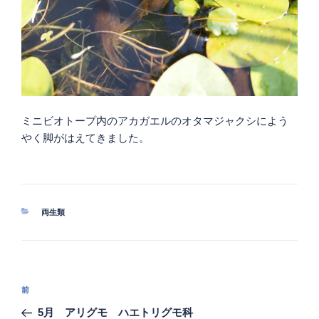
ミニビオトープ内のアカガエルのオタマジャクシによう
やく脚がはえてきました。
カ
両生類
テ
ゴ
リ
ー
投
過
前
稿
去
5月 アリグモ ハエトリグモ科