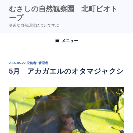
コ
むさしの自然観察園 北町ビオト
ン
ープ
テ
ン
身近な自然環境について学ぶ
ツ
へ
メニュー
ス
キ
ッ
投
2026-05-22
投稿者:
管理者
プ
稿
5月 アカガエルのオタマジャクシ
日: