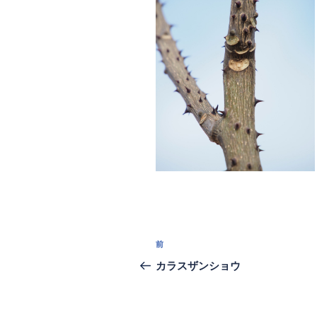
投
過
前
稿
去
カラスザンショウ
の
ナ
投
ビ
稿