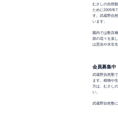
むさしの自然
ために2005
す。武蔵野自
います。
園内では数百
節の花々を楽
は昆虫や水生
会員募集中
武蔵野自然塾
ます。植物や
方は、むさし
い。
武蔵野自然塾