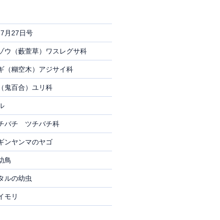
7月27日号
ゾウ（藪萱草）ワスレグサ科
ギ（糊空木）アジサイ科
（鬼百合）ユリ科
ル
チバチ ツチバチ科
ギンヤンマのヤゴ
幼鳥
タルの幼虫
イモリ