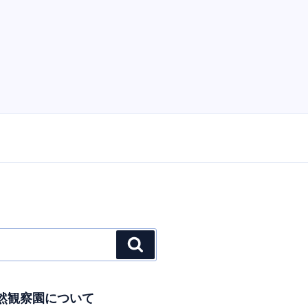
検
索
然観察園について