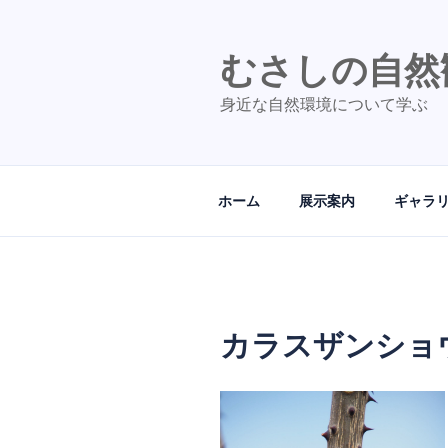
コ
ン
テ
むさしの自然
ン
身近な自然環境について学ぶ
ツ
へ
ス
キ
ホーム
展示案内
ギャラ
ッ
プ
カラスザンショ