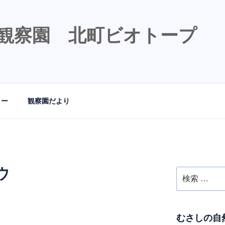
観察園 北町ビオトープ
リー
観察園だより
ウ
検
索:
むさしの自