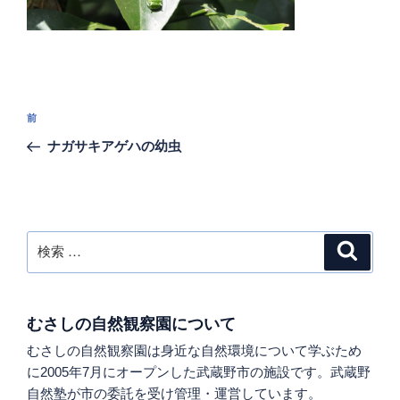
投
過
前
稿
去
ナガサキアゲハの幼虫
ナ
の
ビ
投
稿
ゲ
ー
検
検
シ
索
索:
ョ
ン
むさしの自然観察園について
むさしの自然観察園は身近な自然環境について学ぶため
に2005年7月にオープンした武蔵野市の施設です。武蔵野
自然塾が市の委託を受け管理・運営しています。