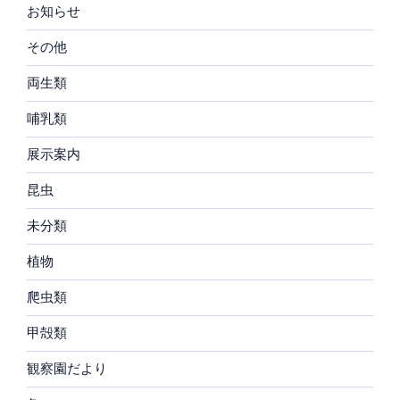
お知らせ
その他
両生類
哺乳類
展示案内
昆虫
未分類
植物
爬虫類
甲殻類
観察園だより