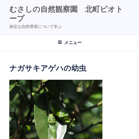
コ
むさしの自然観察園 北町ビオト
ン
ープ
テ
ン
身近な自然環境について学ぶ
ツ
へ
メニュー
ス
キ
ッ
ナガサキアゲハの幼虫
プ