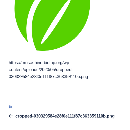
https://musashino-biotop.org/wp-
content/uploads/2020/05/cropped-
030329584e28f0e111f87c363359110b.png
投
過
前
稿
去
cropped-030329584e28f0e111f87c363359110b.png
ナ
の
ビ
投