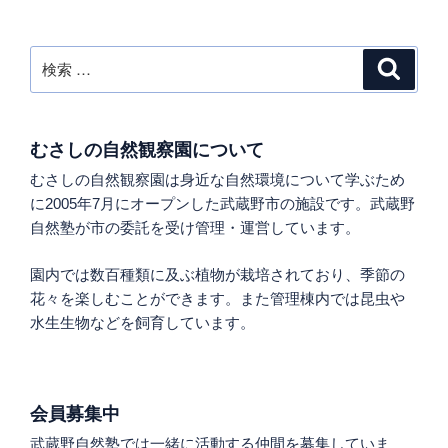
稿
ゲ
ー
検
検
シ
索
索:
ョ
ン
むさしの自然観察園について
むさしの自然観察園は身近な自然環境について学ぶため
に2005年7月にオープンした武蔵野市の施設です。武蔵野
自然塾が市の委託を受け管理・運営しています。
園内では数百種類に及ぶ植物が栽培されており、季節の
花々を楽しむことができます。また管理棟内では昆虫や
水生生物などを飼育しています。
会員募集中
武蔵野自然塾では一緒に活動する仲間を募集していま