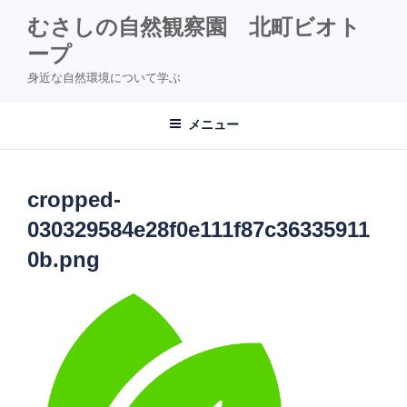
コ
むさしの自然観察園 北町ビオト
ン
ープ
テ
ン
身近な自然環境について学ぶ
ツ
へ
メニュー
ス
キ
ッ
cropped-
プ
030329584e28f0e111f87c36335911
0b.png