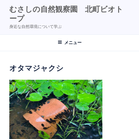
コ
むさしの自然観察園 北町ビオト
ン
ープ
テ
ン
身近な自然環境について学ぶ
ツ
へ
メニュー
ス
キ
ッ
オタマジャクシ
プ