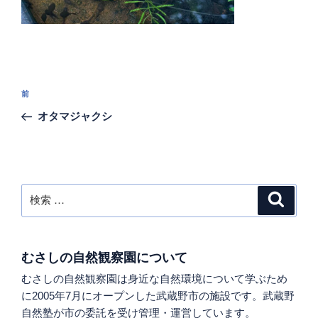
投
過
前
稿
去
オタマジャクシ
ナ
の
ビ
投
稿
ゲ
ー
検
検
シ
索
索:
ョ
ン
むさしの自然観察園について
むさしの自然観察園は身近な自然環境について学ぶため
に2005年7月にオープンした武蔵野市の施設です。武蔵野
自然塾が市の委託を受け管理・運営しています。