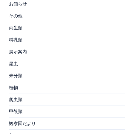
お知らせ
その他
両生類
哺乳類
展示案内
昆虫
未分類
植物
爬虫類
甲殻類
観察園だより