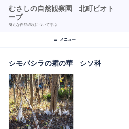
コ
むさしの自然観察園 北町ビオト
ン
ープ
テ
ン
身近な自然環境について学ぶ
ツ
へ
メニュー
ス
キ
ッ
シモバシラの霜の華 シソ科
プ