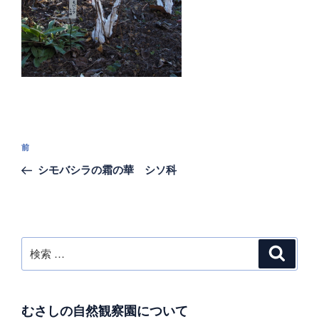
投
過
前
稿
去
シモバシラの霜の華 シソ科
ナ
の
ビ
投
稿
ゲ
ー
検
検
シ
索
索:
ョ
ン
むさしの自然観察園について