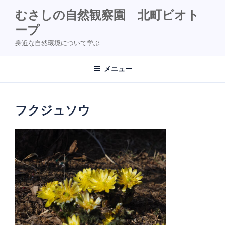
コ
むさしの自然観察園 北町ビオト
ン
ープ
テ
ン
身近な自然環境について学ぶ
ツ
へ
メニュー
ス
キ
ッ
フクジュソウ
プ