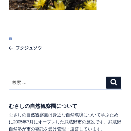
投
過
前
稿
去
フクジュソウ
ナ
の
ビ
投
稿
ゲ
ー
検
検
シ
索
索:
ョ
ン
むさしの自然観察園について
むさしの自然観察園は身近な自然環境について学ぶため
に2005年7月にオープンした武蔵野市の施設です。武蔵野
自然塾が市の委託を受け管理・運営しています。