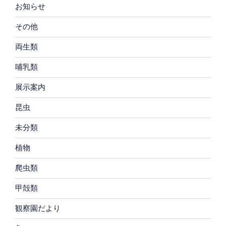
お知らせ
その他
両生類
哺乳類
展示案内
昆虫
未分類
植物
爬虫類
甲殻類
観察園だより