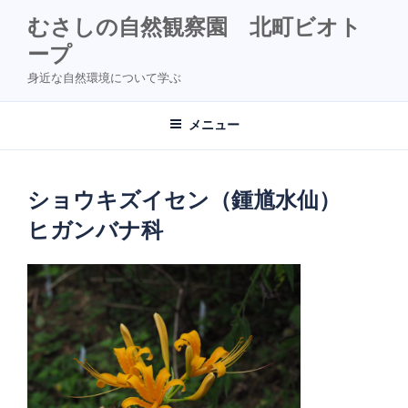
コ
むさしの自然観察園 北町ビオト
ン
ープ
テ
ン
身近な自然環境について学ぶ
ツ
へ
メニュー
ス
キ
ッ
ショウキズイセン（鍾馗水仙）
プ
ヒガンバナ科