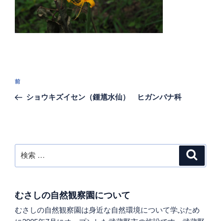
投
過
前
稿
去
ショウキズイセン（鍾馗水仙） ヒガンバナ科
ナ
の
ビ
投
稿
ゲ
ー
検
検
シ
索
索:
ョ
ン
むさしの自然観察園について
むさしの自然観察園は身近な自然環境について学ぶため