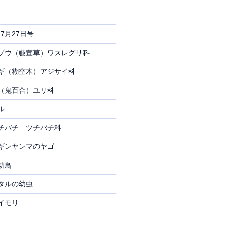
7月27日号
ゾウ（藪萱草）ワスレグサ科
ギ（糊空木）アジサイ科
（鬼百合）ユリ科
ル
チバチ ツチバチ科
ギンヤンマのヤゴ
幼鳥
タルの幼虫
イモリ