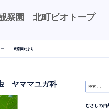
観察園 北町ビオトープ
リー
観察園だより
虫 ヤママユガ科
検
索:
むさしの自