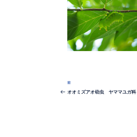
投
過
前
稿
去
オオミズアオ幼虫 ヤママユガ科
の
ナ
投
ビ
稿
ゲ
ー