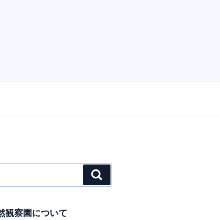
検
索
然観察園について