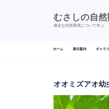
コ
ン
テ
むさしの自然
ン
身近な自然環境について学ぶ
ツ
へ
ス
キ
ホーム
展示案内
ギャラ
ッ
プ
オオミズアオ幼