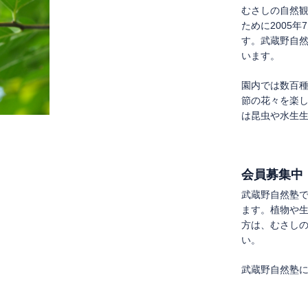
むさしの自然
ために2005
す。武蔵野自
います。
園内では数百
節の花々を楽
は昆虫や水生
会員募集中
武蔵野自然塾
ます。植物や
方は、むさし
い。
武蔵野自然塾