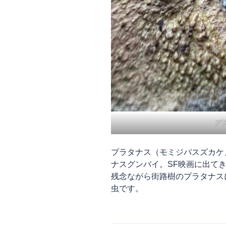
プ
プラタナス（モミジバスズカケ
ナスグンバイ。SF映画に出て
残念ながら街路樹のプラタナス
虫です。