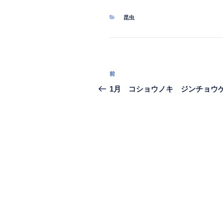
カ
昆虫
テ
ゴ
リ
ー
投
過
前
稿
去
1月 コショウノキ ジンチョウ
の
ナ
投
ビ
稿
ゲ
ー
シ
ョ
ン