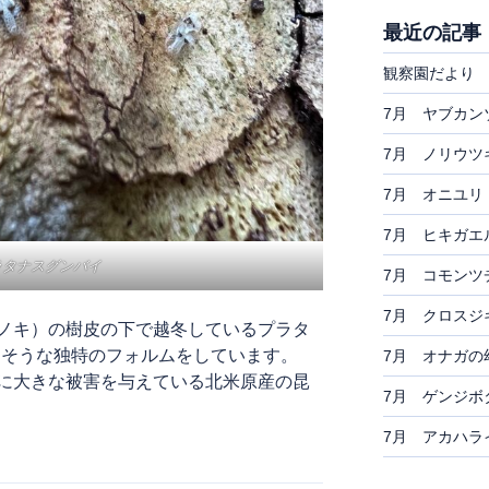
最近の記事
観察園だより 
7月 ヤブカン
7月 ノリウツ
7月 オニユリ
7月 ヒキガエ
ラタナスグンバイ
7月 コモンツ
7月 クロスジ
ノキ）の樹皮の下で越冬しているプラタ
きそうな独特のフォルムをしています。
7月 オナガの
に大きな被害を与えている北米原産の昆
7月 ゲンジボ
7月 アカハラ