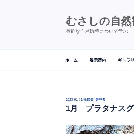
コ
ン
テ
むさしの自然
ン
身近な自然環境について学ぶ
ツ
へ
ス
キ
ホーム
展示案内
ギャラ
ッ
プ
投
2023-01-31
投稿者:
管理者
稿
1月 プラタナス
日: