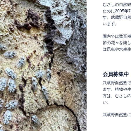
むさしの自然
ために2005
す。武蔵野自
います。
園内では数百
節の花々を楽
は昆虫や水生
会員募集中
武蔵野自然塾
ます。植物や
方は、むさし
い。
武蔵野自然塾