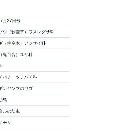
7月27日号
ゾウ（藪萱草）ワスレグサ科
ギ（糊空木）アジサイ科
（鬼百合）ユリ科
ル
チバチ ツチバチ科
ギンヤンマのヤゴ
幼鳥
タルの幼虫
イモリ