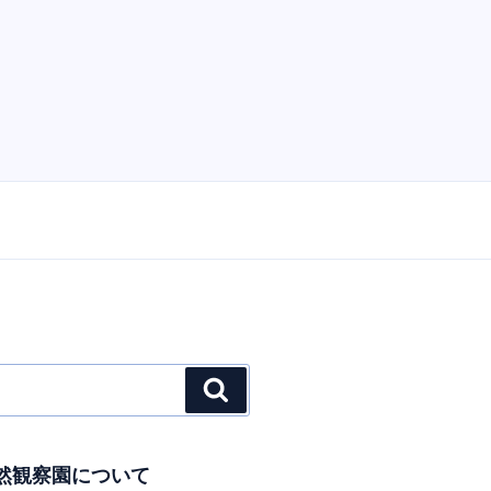
検
索
然観察園について