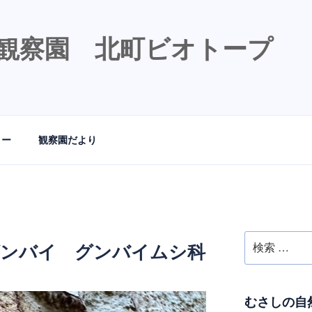
観察園 北町ビオトープ
リー
観察園だより
検
グンバイ グンバイムシ科
索:
むさしの自