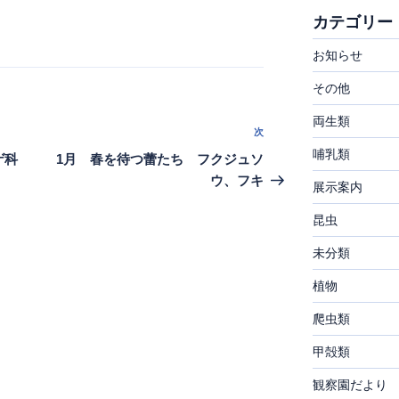
カテゴリー
お知らせ
その他
両生類
次
次
哺乳類
の
ゲ科
1月 春を待つ蕾たち フクジュソ
投
ウ、フキ
展示案内
稿
昆虫
未分類
植物
爬虫類
甲殻類
観察園だより