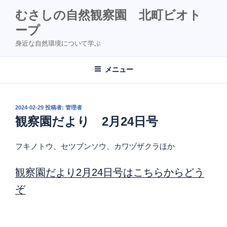
コ
むさしの自然観察園 北町ビオト
ン
ープ
テ
ン
身近な自然環境について学ぶ
ツ
へ
メニュー
ス
キ
ッ
投
2024-02-29
投稿者:
管理者
プ
稿
観察園だより 2月24日号
日:
フキノトウ、セツブンソウ、カワヅザクラほか
観察園だより2月24日号はこちらからどう
ぞ