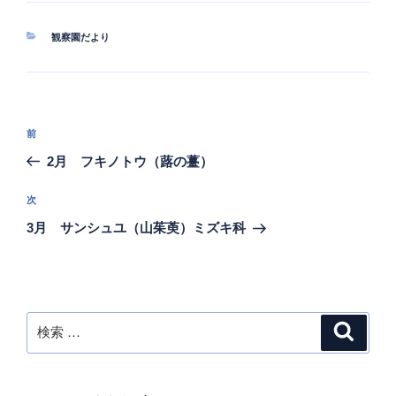
カ
観察園だより
テ
ゴ
リ
ー
投
過
前
稿
去
2月 フキノトウ（蕗の薹）
ナ
の
ビ
投
次
次
稿
ゲ
の
3月 サンシュユ（山茱萸）ミズキ科
投
ー
稿
シ
ョ
ン
検
検
索
索: