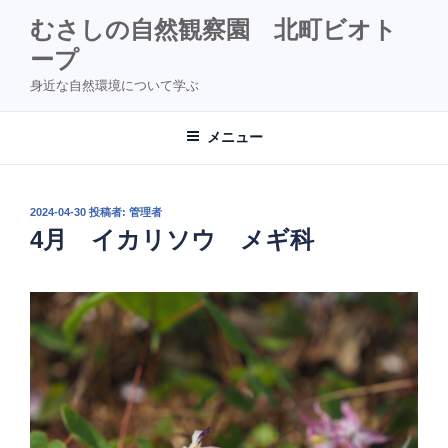
コ
むさしの自然観察園 北町ビオト
ン
ープ
テ
ン
身近な自然環境について学ぶ
ツ
へ
メニュー
ス
キ
ッ
投
2024-04-30
投稿者:
管理者
プ
稿
4月 イカリソウ メギ科
日: