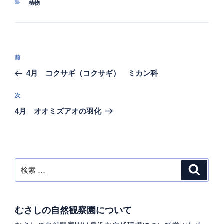
カ
植物
テ
ゴ
リ
ー
投
過
前
稿
去
4月 コクサギ（コクサギ） ミカン科
ナ
の
ビ
投
次
次
稿
ゲ
の
4月 オオミズアオの羽化
投
ー
稿
シ
ョ
ン
検
検
索
索:
むさしの自然観察園について