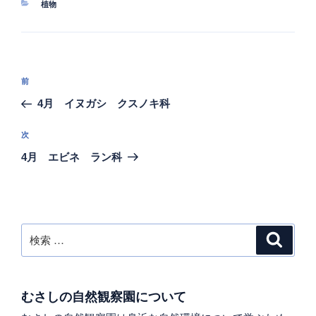
カ
植物
テ
ゴ
リ
ー
投
過
前
稿
去
4月 イヌガシ クスノキ科
ナ
の
ビ
投
次
次
稿
ゲ
の
4月 エビネ ラン科
投
ー
稿
シ
ョ
ン
検
検
索
索:
むさしの自然観察園について