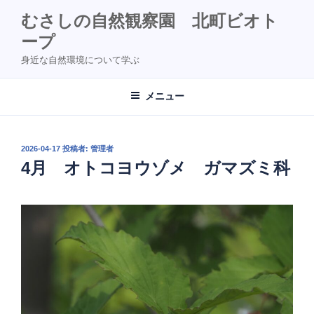
コ
むさしの自然観察園 北町ビオト
ン
ープ
テ
ン
身近な自然環境について学ぶ
ツ
へ
メニュー
ス
キ
ッ
投
2026-04-17
投稿者:
管理者
プ
稿
4月 オトコヨウゾメ ガマズミ科
日: