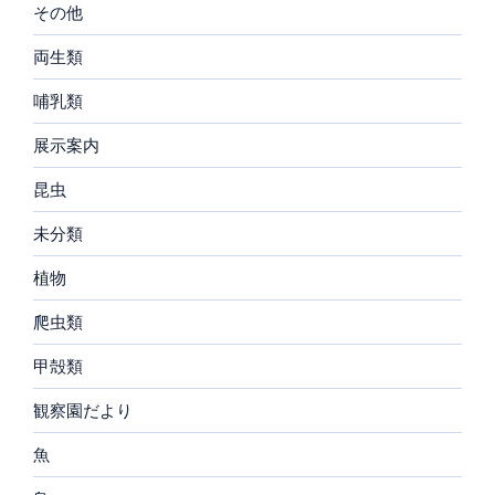
その他
両生類
哺乳類
展示案内
昆虫
未分類
植物
爬虫類
甲殻類
観察園だより
魚