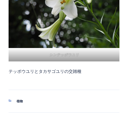
シンテッポウユリ
テッポウユリとタカサゴユリの交雑種
カ
植物
テ
ゴ
リ
ー