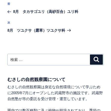
投
過
前
稿
去
8月 タカサゴユリ（高砂百合）ユリ科
ナ
の
ビ
投
次
次
稿
ゲ
の
8月 ツユクサ（露草）ツユクサ科
投
ー
稿
シ
ョ
ン
検
検
索
索:
むさしの自然観察園について
むさしの自然観察園は身近な自然環境について学ぶため
に2005年7月にオープンした武蔵野市の施設です。武蔵野
自然塾が市の委託を受け管理・運営しています。
園内では数百種類に及ぶ植物が栽培されており、季節の