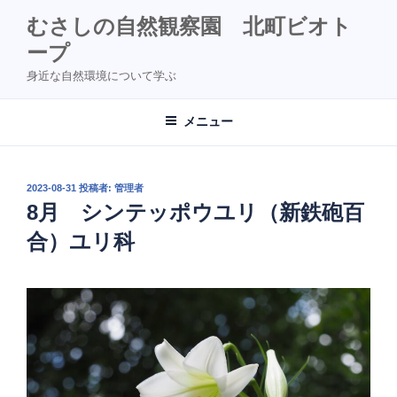
コ
むさしの自然観察園 北町ビオト
ン
ープ
テ
ン
身近な自然環境について学ぶ
ツ
へ
メニュー
ス
キ
ッ
投
2023-08-31
投稿者:
管理者
プ
稿
8月 シンテッポウユリ（新鉄砲百
日:
合）ユリ科