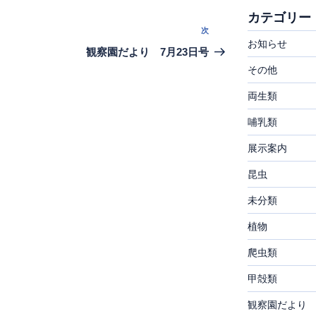
カテゴリー
次
次
お知らせ
の
観察園だより 7月23日号
投
その他
稿
両生類
哺乳類
展示案内
昆虫
未分類
植物
爬虫類
甲殻類
観察園だより