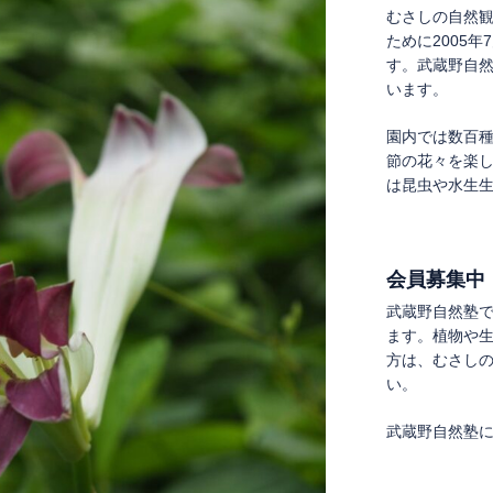
むさしの自然
ために2005
す。武蔵野自
います。
園内では数百
節の花々を楽
は昆虫や水生
会員募集中
武蔵野自然塾
ます。植物や
方は、むさし
い。
武蔵野自然塾