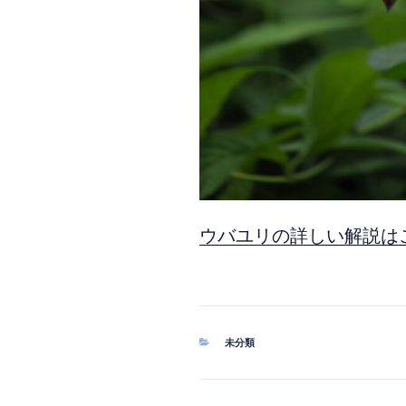
ウバユリの詳しい解説は
カ
未分類
テ
ゴ
リ
ー