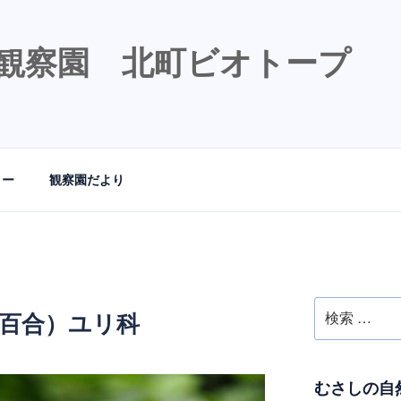
観察園 北町ビオトープ
リー
観察園だより
検
姥百合）ユリ科
索:
むさしの自