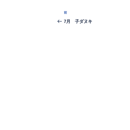
投
過
前
稿
去
7月 子ダヌキ
の
ナ
投
ビ
稿
ゲ
ー
シ
ョ
ン