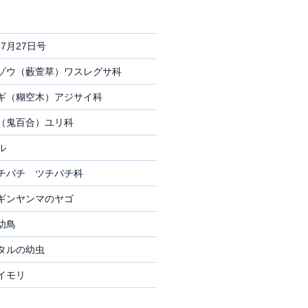
7月27日号
ゾウ（藪萱草）ワスレグサ科
ギ（糊空木）アジサイ科
（鬼百合）ユリ科
ル
チバチ ツチバチ科
ギンヤンマのヤゴ
幼鳥
タルの幼虫
イモリ