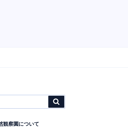
検
索
然観察園について