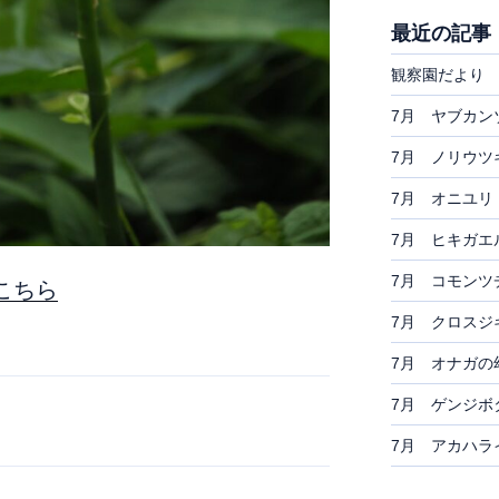
最近の記事
観察園だより 
7月 ヤブカン
7月 ノリウツ
7月 オニユリ
7月 ヒキガエ
7月 コモンツ
こちら
7月 クロスジ
7月 オナガの
7月 ゲンジボ
7月 アカハラ