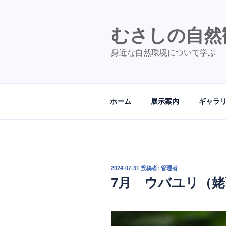
コ
ン
テ
むさしの自然
ン
身近な自然環境について学ぶ
ツ
へ
ス
キ
ホーム
展示案内
ギャラ
ッ
プ
投
2024-07-31
投稿者:
管理者
稿
7月 ウバユリ（
日: