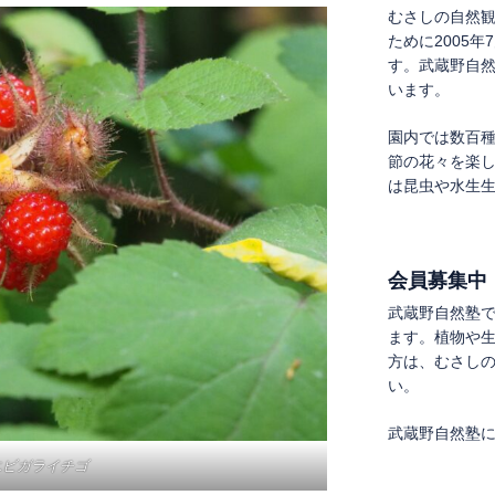
むさしの自然
ために2005
す。武蔵野自
います。
園内では数百
節の花々を楽
は昆虫や水生
会員募集中
武蔵野自然塾
ます。植物や
方は、むさし
い。
武蔵野自然塾
エビガライチゴ