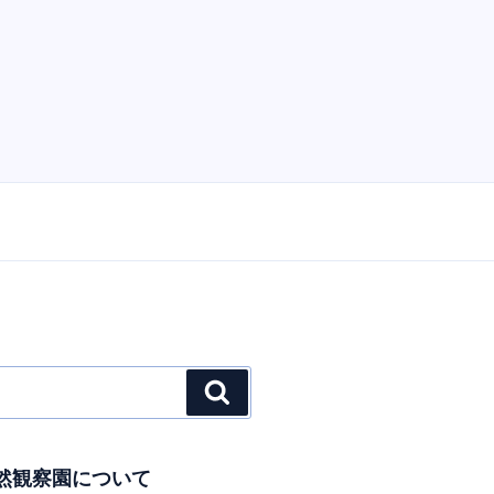
検
索
然観察園について