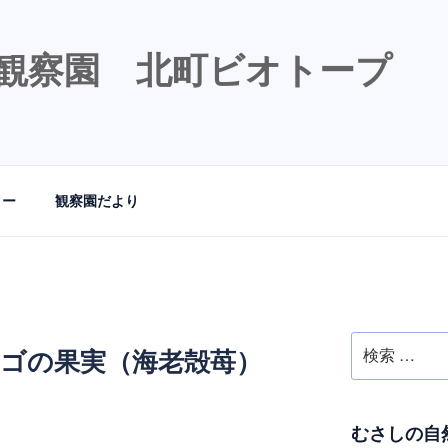
観察園 北町ビオトープ
リー
観察園だより
検
チゴの果実（海老殻苺）
索:
むさしの自