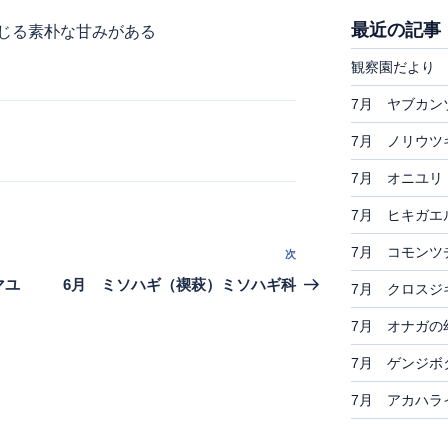
最近の記事
じる素朴な甘みがある
観察園だより 
7月 ヤブカン
7月 ノリウツ
7月 オニユリ
7月 ヒキガエ
7月 コモンツ
次
次
の
マユ
6月 ミソハギ（禊萩）ミソハギ科
7月 クロスジ
投
7月 オナガの
稿
7月 ゲンジボ
7月 アカハラ