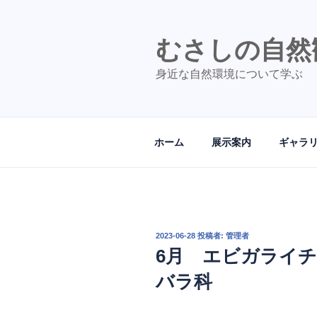
コ
ン
テ
むさしの自然
ン
身近な自然環境について学ぶ
ツ
へ
ス
キ
ホーム
展示案内
ギャラ
ッ
プ
投
2023-06-28
投稿者:
管理者
稿
6月 エビガライ
日:
バラ科