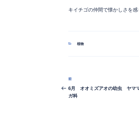
キイチゴの仲間で懐かしさを感
カ
植物
テ
ゴ
リ
ー
投
過
前
稿
去
6月 オオミズアオの幼虫 ヤマ
の
ガ科
ナ
投
ビ
稿
ゲ
ー