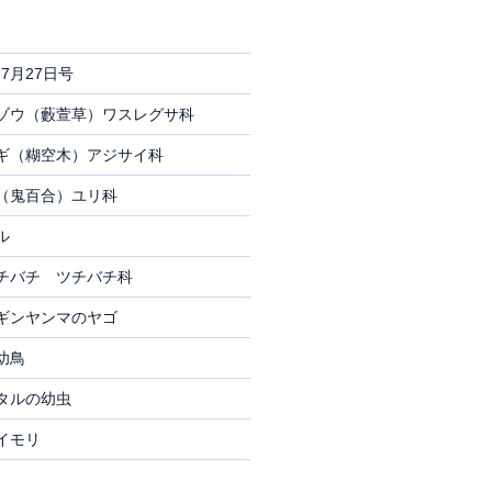
7月27日号
ゾウ（藪萱草）ワスレグサ科
ギ（糊空木）アジサイ科
（鬼百合）ユリ科
ル
チバチ ツチバチ科
ギンヤンマのヤゴ
幼鳥
タルの幼虫
イモリ