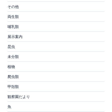
その他
両生類
哺乳類
展示案内
昆虫
未分類
植物
爬虫類
甲殻類
観察園だより
魚