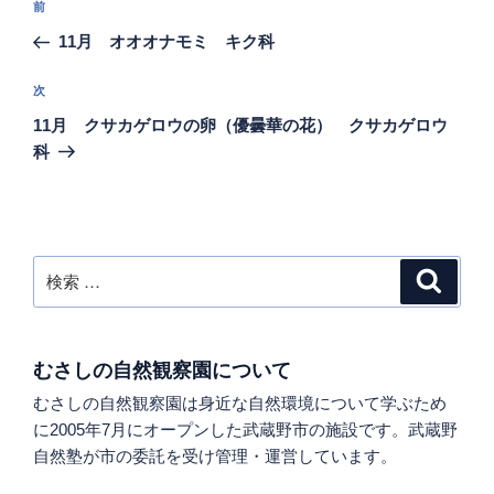
過
前
稿
去
11月 オオオナモミ キク科
ナ
の
ビ
投
次
次
稿
ゲ
の
11月 クサカゲロウの卵（優曇華の花） クサカゲロウ
投
ー
科
稿
シ
ョ
ン
検
検
索
索:
むさしの自然観察園について
むさしの自然観察園は身近な自然環境について学ぶため
に2005年7月にオープンした武蔵野市の施設です。武蔵野
自然塾が市の委託を受け管理・運営しています。