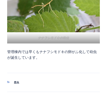
ナナフシモドキの幼虫
管理棟内では早くもナナフシモドキの卵がふ化して幼虫
が誕生しています。
カ
昆虫
テ
ゴ
リ
ー
投