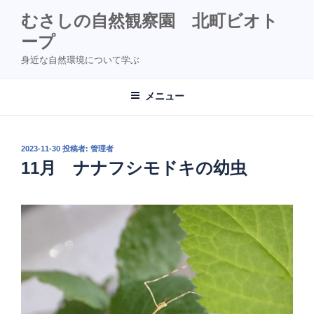
コ
むさしの自然観察園 北町ビオト
ン
ープ
テ
ン
身近な自然環境について学ぶ
ツ
へ
メニュー
ス
キ
ッ
投
2023-11-30
投稿者:
管理者
プ
稿
11月 ナナフシモドキの幼虫
日: