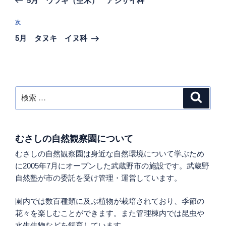
5月 ウツギ（空木） アジサイ科
ナ
の
ビ
投
次
次
稿
ゲ
の
5月 タヌキ イヌ科
投
ー
稿
シ
ョ
ン
検
検
索
索:
むさしの自然観察園について
むさしの自然観察園は身近な自然環境について学ぶため
に2005年7月にオープンした武蔵野市の施設です。武蔵野
自然塾が市の委託を受け管理・運営しています。
園内では数百種類に及ぶ植物が栽培されており、季節の
花々を楽しむことができます。また管理棟内では昆虫や
水生生物などを飼育しています。