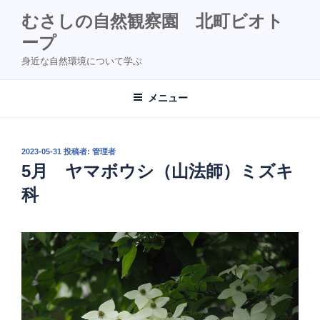
コ
むさしの自然観察園 北町ビオト
ン
ープ
テ
ン
身近な自然環境について学ぶ
ツ
へ
メニュー
ス
キ
ッ
投
2023-05-31
投稿者:
管理者
プ
稿
5月 ヤマボウシ（山法師）ミズキ
日:
科