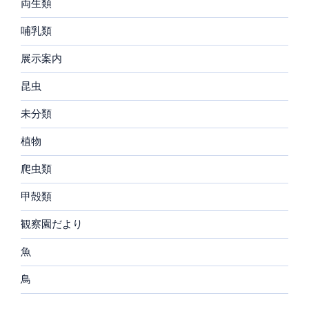
両生類
哺乳類
展示案内
昆虫
未分類
植物
爬虫類
甲殻類
観察園だより
魚
鳥