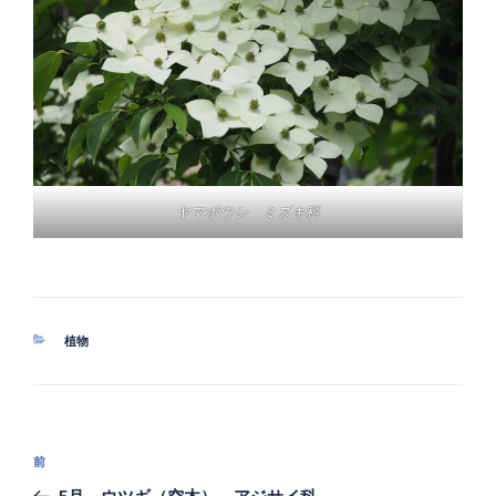
ヤマボウシ ミズキ科
カ
植物
テ
ゴ
リ
ー
投
過
前
稿
去