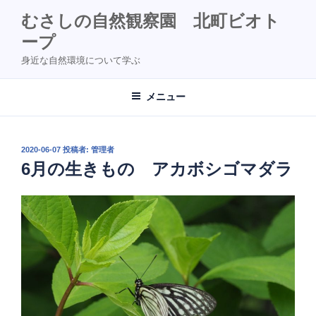
コ
むさしの自然観察園 北町ビオト
ン
ープ
テ
ン
身近な自然環境について学ぶ
ツ
へ
メニュー
ス
キ
ッ
投
2020-06-07
投稿者:
管理者
プ
稿
6月の生きもの アカボシゴマダラ
日: