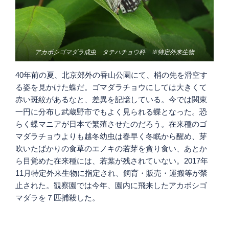
アカボシゴマダラ成虫 タテハチョウ科 ※特定外来生物
40年前の夏、北京郊外の香山公園にて、梢の先を滑空す
る姿を見かけた蝶だ。ゴマダラチョウにしては大きくて
赤い斑紋があるなと、差異を記憶している。今では関東
一円に分布し武蔵野市でもよく見られる蝶となった。恐
らく蝶マニアが日本で繁殖させたのだろう。在来種のゴ
マダラチョウよりも越冬幼虫は春早く冬眠から醒め、芽
吹いたばかりの食草のエノキの若芽を貪り食い、あとか
ら目覚めた在来種には、若葉が残されていない。2017年
11月特定外来生物に指定され、飼育・販売・運搬等が禁
止された。観察園では今年、園内に飛来したアカボシゴ
マダラを７匹捕殺した。