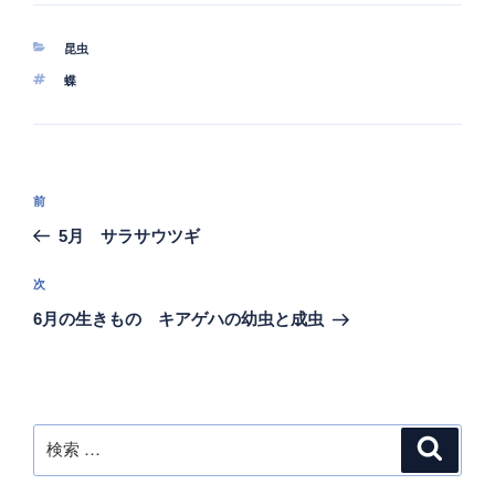
カ
昆虫
テ
タ
蝶
ゴ
グ
リ
ー
投
過
前
稿
去
5月 サラサウツギ
ナ
の
ビ
投
次
次
稿
ゲ
の
6月の生きもの キアゲハの幼虫と成虫
投
ー
稿
シ
ョ
ン
検
検
索
索: